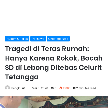
Hukum & Politik
Peristiwa
Uncategorized
Tragedi di Teras Rumah:
Hanya Karena Rokok, Bocah
SD di Lebong Ditebas Celurit
Tetangga
bengkulu1
Mei 3, 2026
0
2,868
2 minutes read