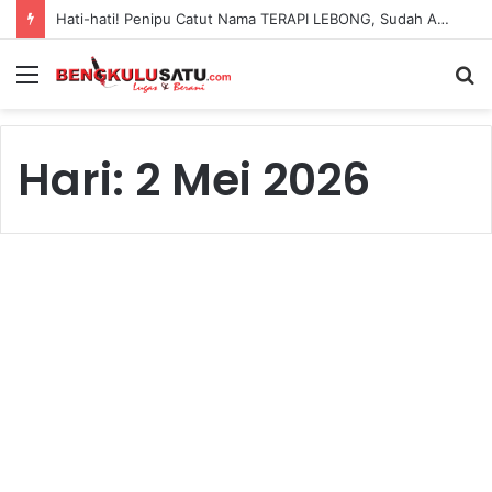
Hati-hati! Penipu Catut Nama TERAPI LEBONG, Sudah Ada Korban Kehilangan Rp1,1 Juta
Menu
S
fo
Hari:
2 Mei 2026