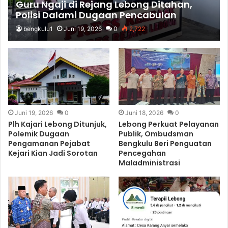
Guru Ngaji di Rejang Lebong Ditahan,
Polisi Dalami Dugaan Pencabulan
terhadap Sejumlah Murid
bengkulu1
Juni 19, 2026
0
2,722
Juni 19, 2026
0
Juni 18, 2026
0
Plh Kajari Lebong Ditunjuk,
Lebong Perkuat Pelayanan
Polemik Dugaan
Publik, Ombudsman
Pengamanan Pejabat
Bengkulu Beri Penguatan
Kejari Kian Jadi Sorotan
Pencegahan
Maladministrasi