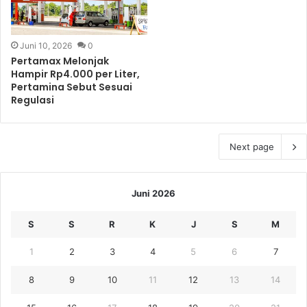
Juni 10, 2026
0
Pertamax Melonjak
Hampir Rp4.000 per Liter,
Pertamina Sebut Sesuai
Regulasi
Next page
Juni 2026
S
S
R
K
J
S
M
1
2
3
4
5
6
7
8
9
10
11
12
13
14