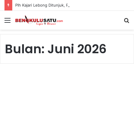
Plh Kajari Lebong Ditunjuk, Polemik Dugaan Pengamanan Pejabat Kejari Kian Jadi Sorotan
Menu
S
fo
Bulan:
Juni 2026