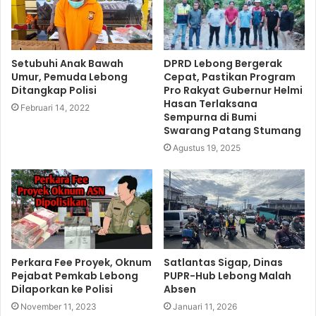
a
e
o
r
e
m
k
Setubuhi Anak Bawah
DPRD Lebong Bergerak
Umur, Pemuda Lebong
Cepat, Pastikan Program
Ditangkap Polisi
Pro Rakyat Gubernur Helmi
Hasan Terlaksana
Februari 14, 2022
Sempurna di Bumi
Swarang Patang Stumang
Agustus 19, 2025
Perkara Fee Proyek, Oknum
Satlantas Sigap, Dinas
Pejabat Pemkab Lebong
PUPR-Hub Lebong Malah
Dilaporkan ke Polisi
Absen
November 11, 2023
Januari 11, 2026