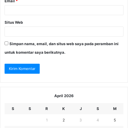
Email
*
Situs Web
Simpan nama, email, dan situs web saya pada peramban ini
untuk komentar saya berikutnya.
April 2026
S
S
R
K
J
S
M
1
2
3
4
5