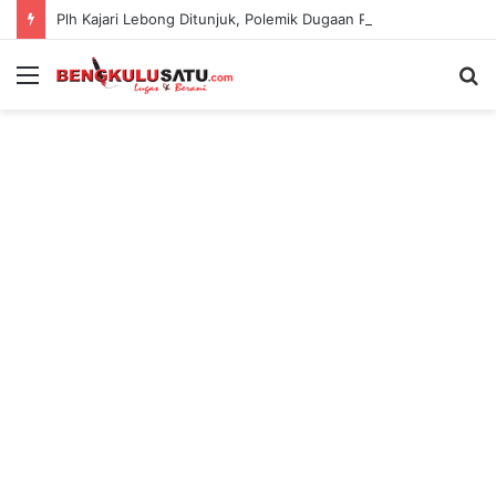
Plh Kajari Lebong Ditunjuk, Polemik Dugaan Pengamanan Pejabat Kejari Kian Jadi Sorotan
Menu
S
fo