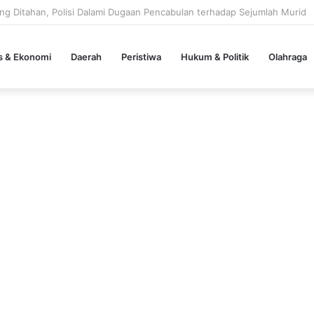
k, Polemik Dugaan Pengamanan Pejabat Kejari Kian Jadi Sorotan
is & Ekonomi
Daerah
Peristiwa
Hukum & Politik
Olahraga