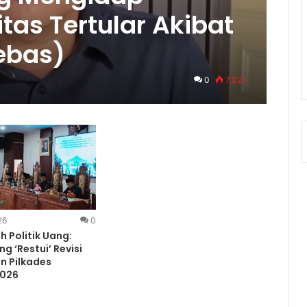
tas Tertular Akibat
Bebas)
0
7,021
26
0
h Politik Uang:
g ‘Restui’ Revisi
n Pilkades
2026