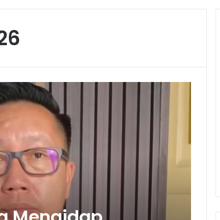
026
g Mengidap