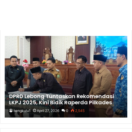
DPRD Lebong Tuntaskan Rekomendasi
LKPJ 2025, Kini Bidik Raperda Pilkades
Serentak
bengkulu1
April 27, 2026
0
2,545