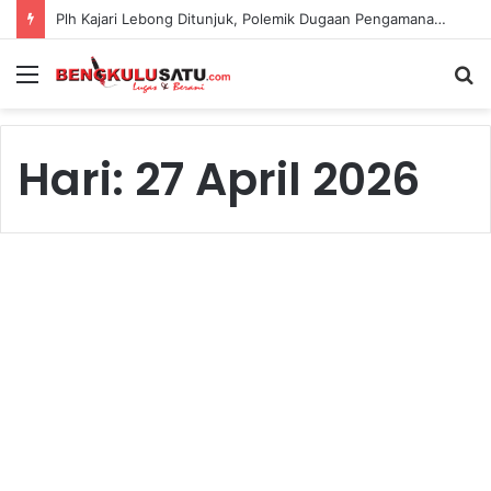
Plh Kajari Lebong Ditunjuk, Polemik Dugaan Pengamanan Pejabat Kejari Kian Jadi Sorotan
Menu
S
fo
Hari:
27 April 2026