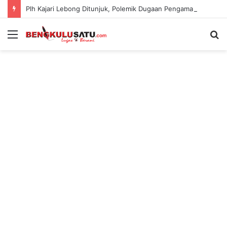
Plh Kajari Lebong Ditunjuk, Polemik Dugaan Pengamanan Pejabat Kejari Kian Jadi Sorotan
Menu
S
fo