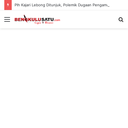
Plh Kajari Lebong Ditunjuk, Polemik Dugaan Pengamanan Pejabat Kejari Kian Jadi Sorotan
Menu
S
fo