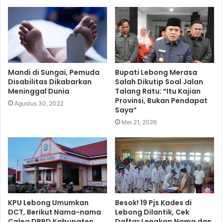
g
i
b
t
u
r
t
o
e
b
a
e
o
r
e
m
k
Mandi di Sungai, Pemuda
Bupati Lebong Merasa
Disabilitas Dikabarkan
Salah Dikutip Soal Jalan
Meninggal Dunia
Talang Ratu: “Itu Kajian
Provinsi, Bukan Pendapat
Agustus 30, 2022
Saya”
Mei 21, 2026
KPU Lebong Umumkan
Besok! 19 Pjs Kades di
DCT, Berikut Nama-nama
Lebong Dilantik, Cek
Caleg DPRD Kabupaten
Daftar Lengkap Nama dan