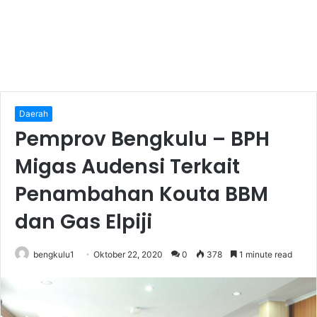
Daerah
Pemprov Bengkulu – BPH
Migas Audensi Terkait
Penambahan Kouta BBM
dan Gas Elpiji
bengkulu1
Oktober 22, 2020
0
378
1 minute read