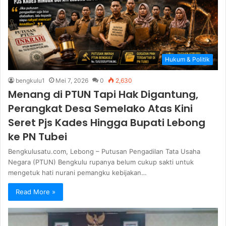
Hukum & Politik
bengkulu1
Mei 7, 2026
0
2,630
Menang di PTUN Tapi Hak Digantung,
Perangkat Desa Semelako Atas Kini
Seret Pjs Kades Hingga Bupati Lebong
ke PN Tubei
Bengkulusatu.com, Lebong – Putusan Pengadilan Tata Usaha
Negara (PTUN) Bengkulu rupanya belum cukup sakti untuk
mengetuk hati nurani pemangku kebijakan…
Read More »