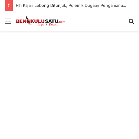
Plh Kajari Lebong Ditunjuk, Polemik Dugaan Pengamanan Pejabat Kejari Kian Jadi Sorotan
Menu
S
fo