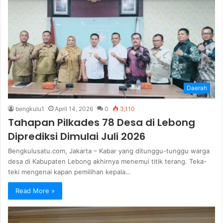
Daerah
bengkulu1
April 14, 2026
0
3,110
Tahapan Pilkades 78 Desa di Lebong
Diprediksi Dimulai Juli 2026
Bengkulusatu.com, Jakarta – Kabar yang ditunggu-tunggu warga
desa di Kabupaten Lebong akhirnya menemui titik terang. Teka-
teki mengenai kapan pemilihan kepala…
Read More »