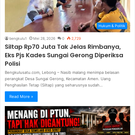
Hukum & Politik
bengkulu1
Mei 28, 2026
0
2,729
Siltap Rp70 Juta Tak Jelas Rimbanya,
Eks Pjs Kades Sungai Gerong Diperiksa
Polisi
Bengkulusatu.com, Lebong – Nasib malang menimpa belasan
perangkat Desa Sungai Gerong, Kecamatan Amen. Uang
Penghasilan Tetap (Siltap) yang seharusnya sudah…
Read More »