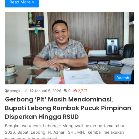
Read More »
Daerah
bengkulu1
Januari 5, 2026
0
2,727
Gerbong ‘Plt’ Masih Mendominasi,
Bupati Lebong Rombak Pucuk Pimpinan
Disperkan Hingga RSUD
Bengkulusatu.com, Lebong – Mengawali pekan pertama tahun
2026, Bupati Lebong, H. Azhari, SH., MH., kembali melakukan
manuver di tubuh birokrasi…