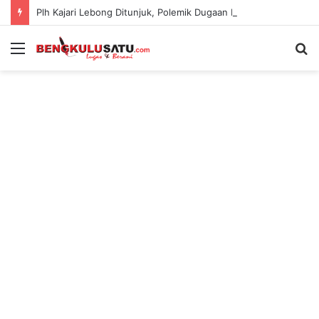
Plh Kajari Lebong Ditunjuk, Polemik Dugaan Pengamanan Pejabat Kejari Kian Jadi Sorotan
Menu
S
fo