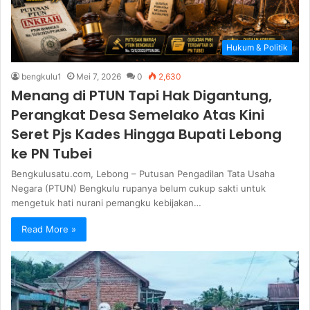
Hukum & Politik
bengkulu1
Mei 7, 2026
0
2,630
Menang di PTUN Tapi Hak Digantung,
Perangkat Desa Semelako Atas Kini
Seret Pjs Kades Hingga Bupati Lebong
ke PN Tubei
Bengkulusatu.com, Lebong – Putusan Pengadilan Tata Usaha
Negara (PTUN) Bengkulu rupanya belum cukup sakti untuk
mengetuk hati nurani pemangku kebijakan…
Read More »