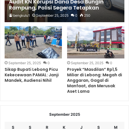
Audit KN Korupsi Dana Desa Bungin
Rampung, Polisi Segera Tetapkan
Tersangka
bengkulu1
September 25, 2025
0
250
September 25, 2025
0
September 25, 2025
0
Sikap Bupati Lebong Picu
Proyek “Masdilan” Rp1,5
Kekecewaan PAMAL: Janji
Miliar di Lebong: Megah di
Mandek, Audiensi Nihil
Anggaran, Gagal di
Manfaat, dan Merusak
Aset Lama
September 2025
S
S
R
K
J
S
M