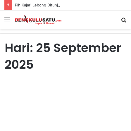
Plh Kajari Lebong Ditunjuk, Polemik Dugaan Pengamanan Pejabat Kejari Kian Jadi Sorotan
Menu
S
fo
Hari:
25 September
2025