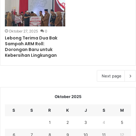
Oktober 27, 2025
0
Lebong Terima Dua Bak
Sampah ARM Roll:
Dorongan Baru untuk
Kebersihan Lingkungan
Next page
Oktober 2025
S
S
R
K
J
S
M
1
2
3
4
5
6
7
8
9
10
11
12