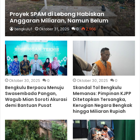
Proyek SPAM di Lebong Habiskan
Anggaran Miliaran, Namun Belum
Bermanfaat
bengkulu1
Oktober 31, 2025
0
2,966
Oktober 30, 2025
0
Oktober 30, 2025
0
Bengkulu Berpacu Menuju
Skandal Tol Bengkulu
Swasembada Pangan,
Memanas: Pimpinan KJPP
Wagub Mian Soroti Akurasi
Ditetapkan Tersangka,
demi Bantuan Pusat
Kerugian Negara Bengkak
hingga Miliaran Rupiah