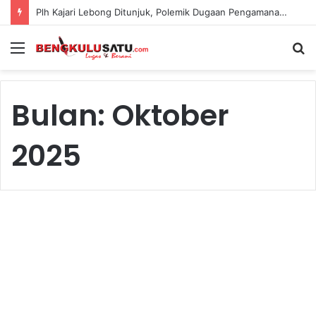
Plh Kajari Lebong Ditunjuk, Polemik Dugaan Pengamanan Pejabat Kejari Kian Jadi Sorotan
Menu
S
fo
Bulan:
Oktober
2025